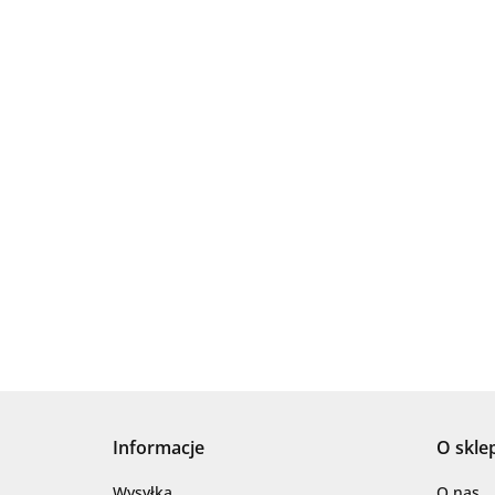
Informacje
O skle
Wysyłka
O nas