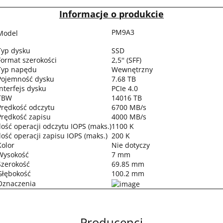
Informacje o produkcie
PM9A3
Model
Typ dysku
SSD
Format szerokości
2,5'' (SFF)
Typ napędu
Wewnętrzny
Pojemność dysku
7.68 TB
Interfejs dysku
PCIe 4.0
TBW
14016 TB
Prędkość odczytu
6700 MB/s
Prędkość zapisu
4000 MB/s
Ilość operacji odczytu IOPS (maks.)
1100 K
Ilość operacji zapisu IOPS (maks.)
200 K
Kolor
Nie dotyczy
Wysokość
7 mm
Szerokość
69.85 mm
Głębokość
100.2 mm
Oznaczenia
Producenci