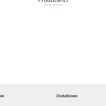
.Bez określenia producenta
+8000
pie
Dodatkowe
100 %