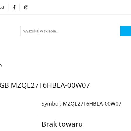
53
Kategorie
D
80GB MZQL27T6HBLA-00W07
Symbol:
MZQL27T6HBLA-00W07
Brak towaru