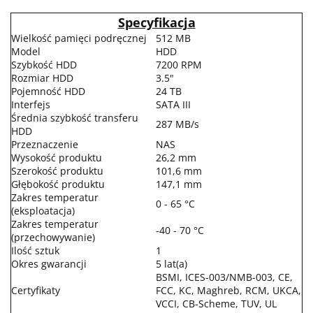
Specyfikacja
Wielkość pamięci podręcznej
512 MB
Model
HDD
Szybkość HDD
7200 RPM
Rozmiar HDD
3.5"
Pojemność HDD
24 TB
Interfejs
SATA III
Średnia szybkość transferu
287 MB/s
HDD
Przeznaczenie
NAS
Wysokość produktu
26,2 mm
Szerokość produktu
101,6 mm
Głębokość produktu
147,1 mm
Zakres temperatur
0 - 65 °C
(eksploatacja)
Zakres temperatur
-40 - 70 °C
(przechowywanie)
Ilość sztuk
1
Okres gwarancji
5 lat(a)
BSMI, ICES-003/NMB-003, CE,
Certyfikaty
FCC, KC, Maghreb, RCM, UKCA,
VCCI, CB-Scheme, TUV, UL