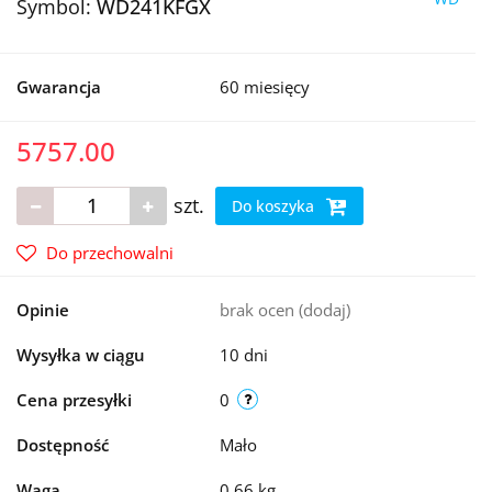
Symbol:
WD241KFGX
Gwarancja
60 miesięcy
5757.00
szt.
Do koszyka
Do przechowalni
Opinie
brak ocen
(dodaj)
Wysyłka w ciągu
10 dni
Cena przesyłki
0
Dostępność
Mało
Waga
0.66 kg