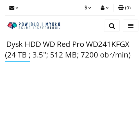
(
0
)
PLN
Zaloguj się
Zarejestruj się
EUR
Dysk HDD WD Red Pro WD241KFGX
Dodaj zgłoszenie
(24 TB ; 3.5"; 512 MB; 7200 obr/min)