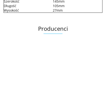
Szerokość
145mm
Długość
105mm
Wysokość
27mm
Producenci
.Bez określenia producenta
+8000