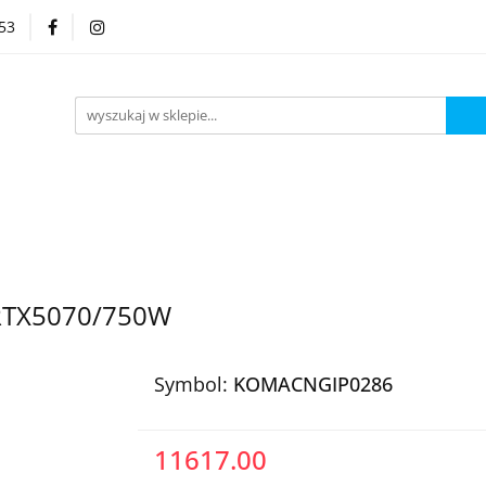
53
Kategorie
/RTX5070/750W
Symbol:
KOMACNGIP0286
11617.00