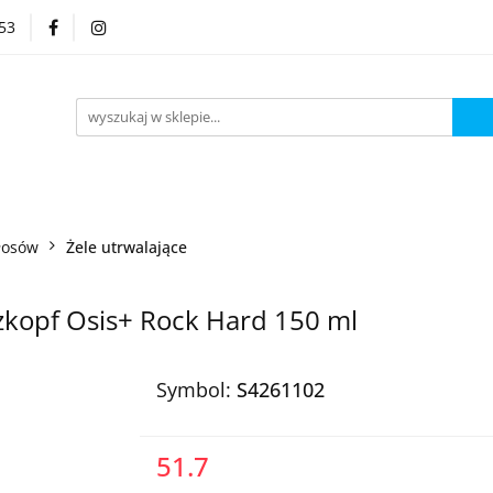
53
Kategorie
łosów
Żele utrwalające
zkopf Osis+ Rock Hard 150 ml
Symbol:
S4261102
51.7