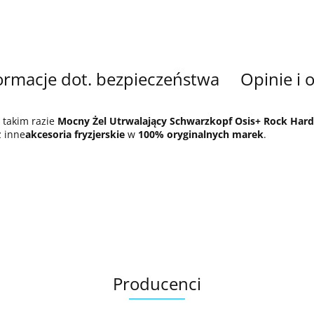
ormacje dot. bezpieczeństwa
Opinie i 
 takim razie
Mocny Żel Utrwalający Schwarzkopf Osis+ Rock Hard
z inne
akcesoria fryzjerskie
w
100% oryginalnych marek
.
Producenci