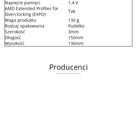
Napięcie pamięci
1.4 V
AMD Extended Profiles for
Tak
Overclocking (EXPO)
Waga produktu
130 g
Rodzaj opakowania
Pudełko
Szerokość
3mm
Długość
156mm
Wysokość
136mm
Producenci
.Bez określenia producenta