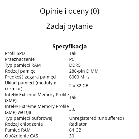
Opinie i oceny (0)
Zadaj pytanie
Specyfikacja
Profil SPD
Tak
Przeznaczenie
PC
Typ pamięci RAM
DDR5
Rodzaj pamięci
288-pin DIMM
Prędkość zegara pamięci
6000 MHz
Układ pamięci (moduły x
2 x 32 GB
rozmiar)
Intel® Extreme Memory Profile
Tak
(XMP)
Intel® Extreme Memory Profile
3.0
(XMP) wersja
Typ pamięci buforowej
Unregistered (unbuffered)
Rodzaj chłodzenia
Radiator
Pamięć RAM
64 GB
Opóźnienie CAS
30