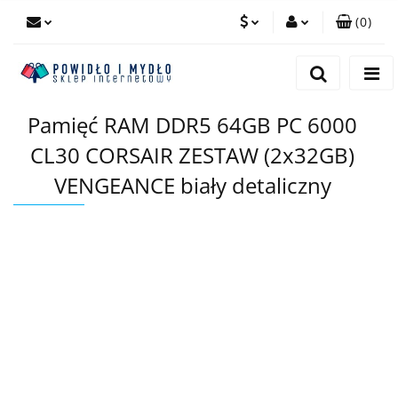
(
0
)
PLN
Zaloguj się
Zarejestruj się
EUR
Pamięć RAM DDR5 64GB PC 6000
Dodaj zgłoszenie
CL30 CORSAIR ZESTAW (2x32GB)
VENGEANCE biały detaliczny