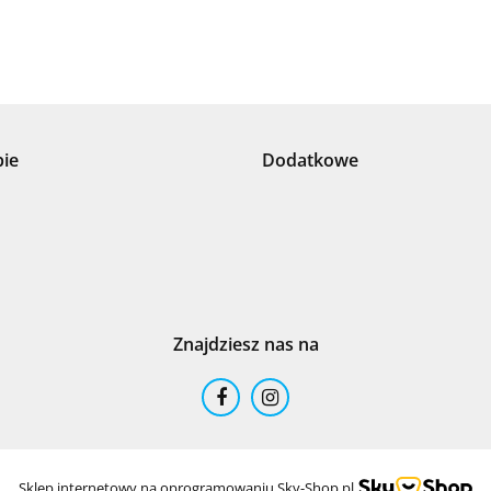
+8000
pie
Dodatkowe
100 %
Znajdziesz nas na
101 INC
Sklep internetowy na oprogramowaniu Sky-Shop.pl