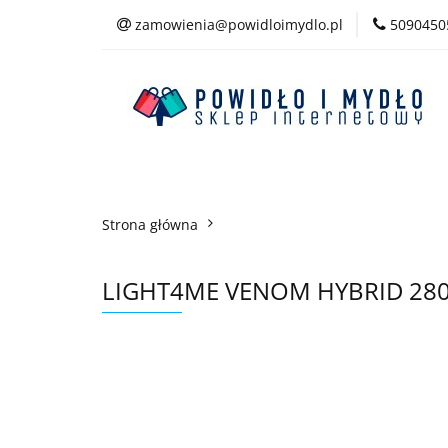
zamowienia@powidloimydlo.pl
5090450
Kategorie
Strona główna
LIGHT4ME VENOM HYBRID 280W