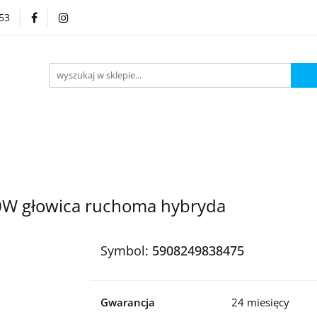
53
Kategorie
 głowica ruchoma hybryda
Symbol:
5908249838475
Gwarancja
24 miesięcy