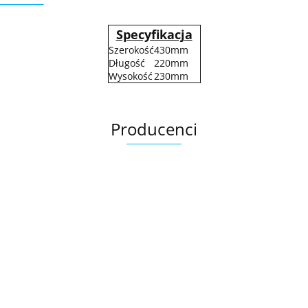
Specyfikacja
Szerokość
430mm
Długość
220mm
Wysokość
230mm
Producenci
.Bez określenia producenta