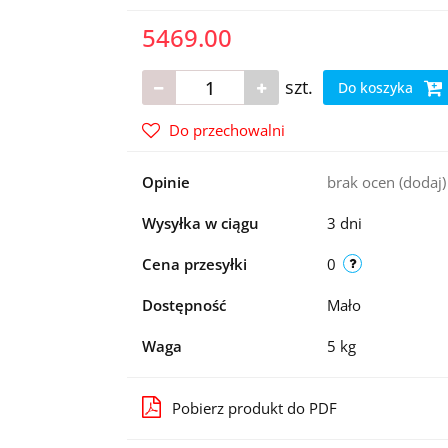
5469.00
szt.
Do koszyka
Do przechowalni
Opinie
brak ocen
(dodaj)
Wysyłka w ciągu
3 dni
Cena przesyłki
0
Dostępność
Mało
Waga
5 kg
Pobierz produkt do PDF