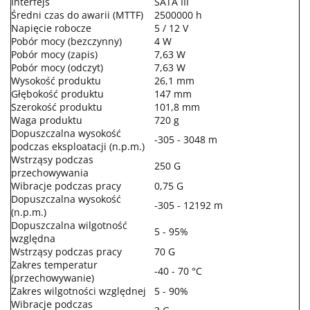
Interfejs
SATA III
Średni czas do awarii (MTTF)
2500000 h
Napięcie robocze
5 / 12 V
Pobór mocy (bezczynny)
4 W
Pobór mocy (zapis)
7,63 W
Pobór mocy (odczyt)
7,63 W
Wysokość produktu
26,1 mm
Głębokość produktu
147 mm
Szerokość produktu
101,8 mm
Waga produktu
720 g
Dopuszczalna wysokość
-305 - 3048 m
podczas eksploatacji (n.p.m.)
Wstrząsy podczas
250 G
przechowywania
Wibracje podczas pracy
0,75 G
Dopuszczalna wysokość
-305 - 12192 m
(n.p.m.)
Dopuszczalna wilgotność
5 - 95%
względna
Wstrząsy podczas pracy
70 G
Zakres temperatur
-40 - 70 °C
(przechowywanie)
Zakres wilgotności względnej
5 - 90%
Wibracje podczas