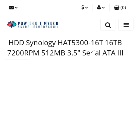
(
0
)
PLN
Zaloguj się
Zarejestruj się
EUR
HDD Synology HAT5300-16T 16TB
Dodaj zgłoszenie
7200RPM 512MB 3.5" Serial ATA III