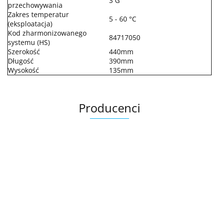
3 G
przechowywania
Zakres temperatur
5 - 60 °C
(eksploatacja)
Kod zharmonizowanego
84717050
systemu (HS)
Szerokość
440mm
Długość
390mm
Wysokość
135mm
Producenci
.Bez określenia producenta