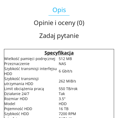
Opis
Opinie i oceny (0)
Zadaj pytanie
Specyfikacja
Wielkość pamięci podręcznej
512 MB
Przeznaczenie
NAS
Szybkość transmisji interfejsu
6 Gbit/s
HDD
Szybkość transmisji
262 MiB/s
utrzymania HDD
Limit obciążenia pracą
550 TB/rok
Działanie 24/7
Tak
Rozmiar HDD
3.5"
Model
HDD
Pojemność HDD
16 TB
Szybkość HDD
7200 RPM