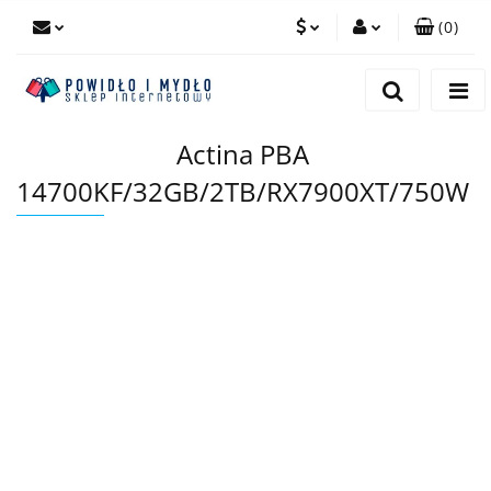
(
0
)
PLN
Zaloguj się
Zarejestruj się
EUR
Actina PBA
Dodaj zgłoszenie
14700KF/32GB/2TB/RX7900XT/750W